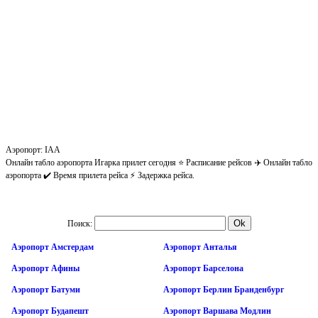
Аэропорт: IAA
Онлайн табло аэропорта Игарка прилет сегодня ⭐ Расписание рейсов ✈️ Онлайн табло
аэропорта ✔️ Время прилета рейса ⚡ Задержка рейса.
Поиск:
Аэропорт Амстердам
Аэропорт Анталья
Аэропорт Афины
Аэропорт Барселона
Аэропорт Батуми
Аэропорт Берлин Бранденбург
Аэропорт Будапешт
Аэропорт Варшава Модлин