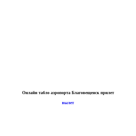
Онлайн табло аэропорта Благовещенск прилет
вылет