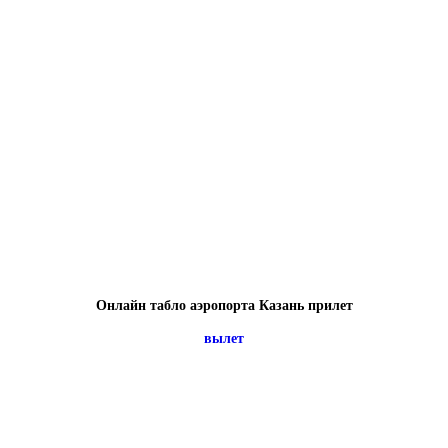
Онлайн табло аэропорта Казань прилет
вылет