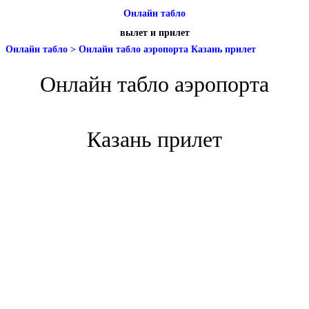
Онлайн табло
вылет и прилет
Онлайн табло
>
Онлайн табло аэропорта Казань прилет
Онлайн табло аэропорта
Казань прилет