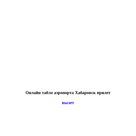
Онлайн табло аэропорта Хабаровск прилет
вылет