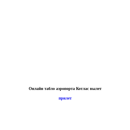
Онлайн табло аэропорта Котлас вылет
прилет