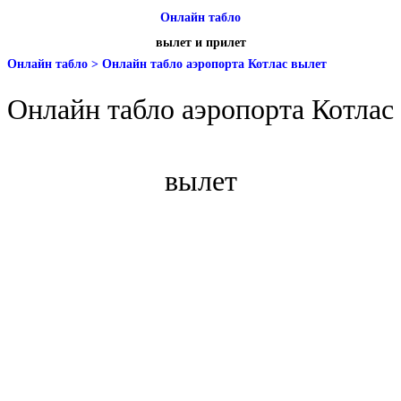
Онлайн табло
вылет и прилет
Онлайн табло
>
Онлайн табло аэропорта Котлас вылет
Онлайн табло аэропорта Котлас
вылет