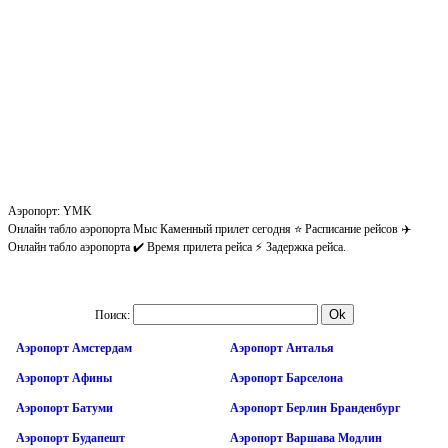
Аэропорт: YMK
Онлайн табло аэропорта Мыс Каменный прилет сегодня ⭐ Расписание рейсов ✈️
Онлайн табло аэропорта ✔️ Время прилета рейса ⚡ Задержка рейса.
Поиск:
Аэропорт Амстердам
Аэропорт Анталья
Аэропорт Афины
Аэропорт Барселона
Аэропорт Батуми
Аэропорт Берлин Бранденбург
Аэропорт Будапешт
Аэропорт Варшава Модлин