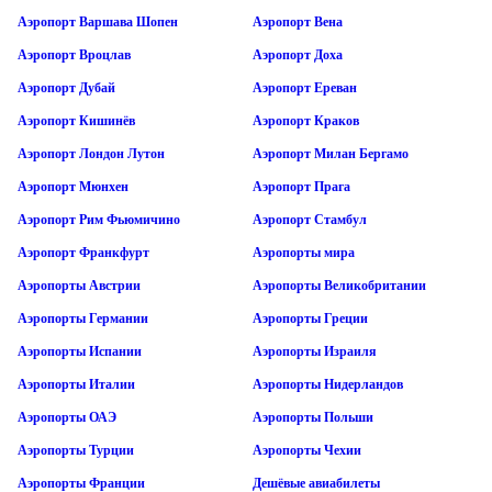
Аэропорт Варшава Шопен
Аэропорт Вена
Аэропорт Вроцлав
Аэропорт Доха
Аэропорт Дубай
Аэропорт Ереван
Аэропорт Кишинёв
Аэропорт Краков
Аэропорт Лондон Лутон
Аэропорт Милан Бергамо
Аэропорт Мюнхен
Аэропорт Прага
Аэропорт Рим Фьюмичино
Аэропорт Стамбул
Аэропорт Франкфурт
Аэропорты мира
Аэропорты Австрии
Аэропорты Великобритании
Аэропорты Германии
Аэропорты Греции
Аэропорты Испании
Аэропорты Израиля
Аэропорты Италии
Аэропорты Нидерландов
Аэропорты ОАЭ
Аэропорты Польши
Аэропорты Турции
Аэропорты Чехии
Аэропорты Франции
Дешёвые авиабилеты