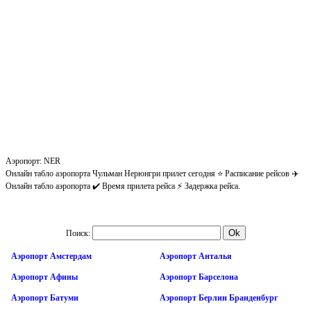
Аэропорт: NER
Онлайн табло аэропорта Чульман Нерюнгри прилет сегодня ⭐ Расписание рейсов ✈️
Онлайн табло аэропорта ✔️ Время прилета рейса ⚡ Задержка рейса.
Поиск:
Аэропорт Амстердам
Аэропорт Анталья
Аэропорт Афины
Аэропорт Барселона
Аэропорт Батуми
Аэропорт Берлин Бранденбург