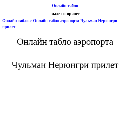
Онлайн табло
вылет и прилет
Онлайн табло
>
Онлайн табло аэропорта Чульман Нерюнгри
прилет
Онлайн табло аэропорта
Чульман Нерюнгри прилет