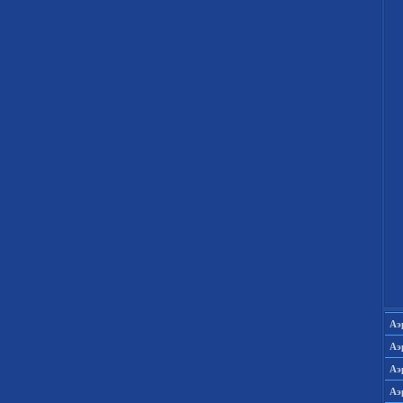
Аэ
Аэ
Аэ
Аэ