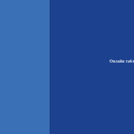
Онлайн табл