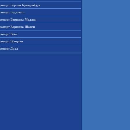
ропорт Берлин Бранденбург
ропорт Будапешт
ропорт Варшава Модлин
ропорт Варшава Шопен
ропорт Вена
ропорт Вроцлав
ропорт Доха