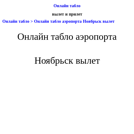
Онлайн табло
вылет и прилет
Онлайн табло
>
Онлайн табло аэропорта Ноябрьск вылет
Онлайн табло аэропорта
Ноябрьск вылет