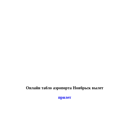
Онлайн табло аэропорта Ноябрьск вылет
прилет