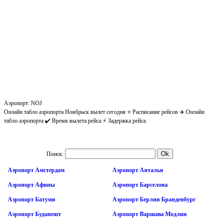
Аэропорт: NOJ
Онлайн табло аэропорта Ноябрьск вылет сегодня ⭐ Расписание рейсов ✈️ Онлайн
табло аэропорта ✔️ Время вылета рейса ⚡ Задержка рейса.
Поиск:
Аэропорт Амстердам
Аэропорт Анталья
Аэропорт Афины
Аэропорт Барселона
Аэропорт Батуми
Аэропорт Берлин Бранденбург
Аэропорт Будапешт
Аэропорт Варшава Модлин