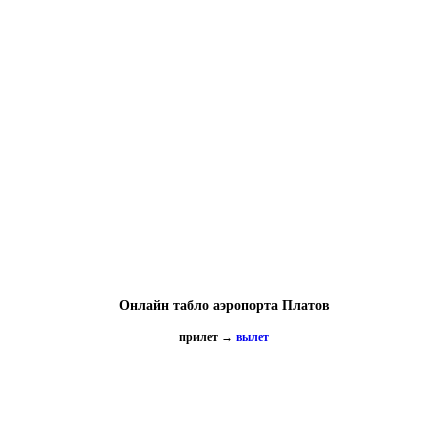
Онлайн табло аэропорта Платов
прилет
→
вылет