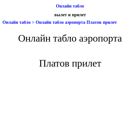
Онлайн табло
вылет и прилет
Онлайн табло
>
Онлайн табло аэропорта Платов прилет
Онлайн табло аэропорта
Платов прилет