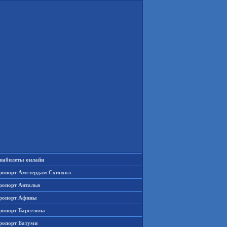
иабилеты онлайн
ропорт Амстердам Схипхол
ропорт Анталья
ропорт Афины
ропорт Барселона
ропорт Батуми