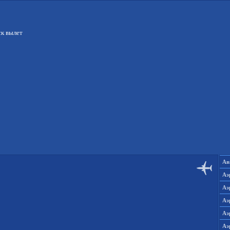
ск вылет
Ав
Аэ
Аэ
Аэ
Аэ
Аэ