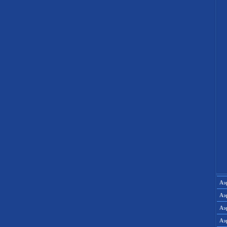
Аэ
Аэ
Аэ
Аэ