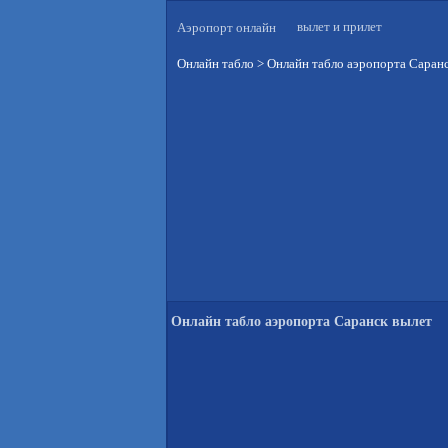
вылет и прилет
Аэропорт онлайн
Онлайн табло
>
Онлайн табло аэропорта Саран
Онлайн табло аэропорта Саранск вылет