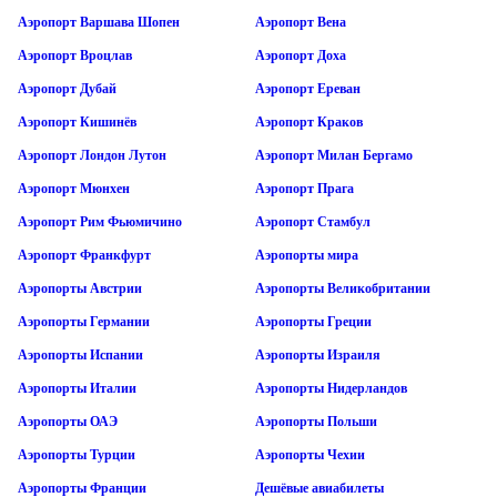
Аэропорт Варшава Шопен
Аэропорт Вена
Аэропорт Вроцлав
Аэропорт Доха
Аэропорт Дубай
Аэропорт Ереван
Аэропорт Кишинёв
Аэропорт Краков
Аэропорт Лондон Лутон
Аэропорт Милан Бергамо
Аэропорт Мюнхен
Аэропорт Прага
Аэропорт Рим Фьюмичино
Аэропорт Стамбул
Аэропорт Франкфурт
Аэропорты мира
Аэропорты Австрии
Аэропорты Великобритании
Аэропорты Германии
Аэропорты Греции
Аэропорты Испании
Аэропорты Израиля
Аэропорты Италии
Аэропорты Нидерландов
Аэропорты ОАЭ
Аэропорты Польши
Аэропорты Турции
Аэропорты Чехии
Аэропорты Франции
Дешёвые авиабилеты