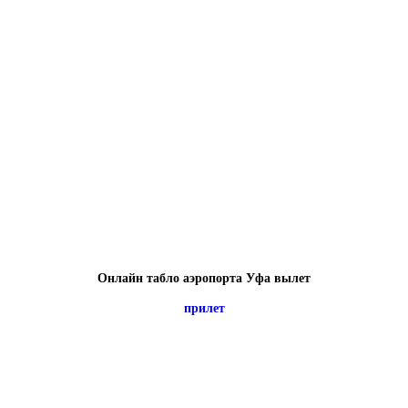
Онлайн табло аэропорта Уфа вылет
прилет