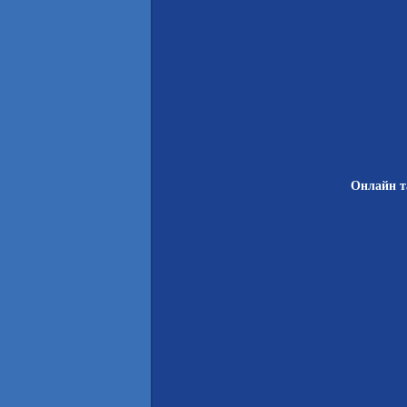
Онлайн т