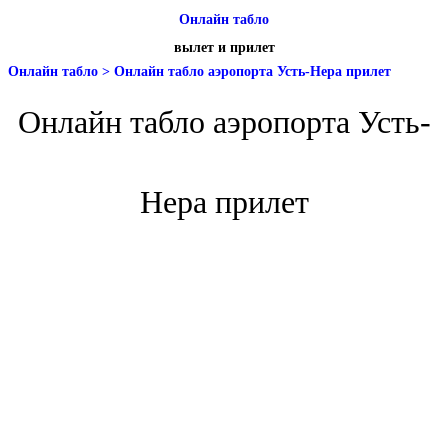
Онлайн табло
вылет и прилет
Онлайн табло
>
Онлайн табло аэропорта Усть-Нера прилет
Онлайн табло аэропорта Усть-
Нера прилет