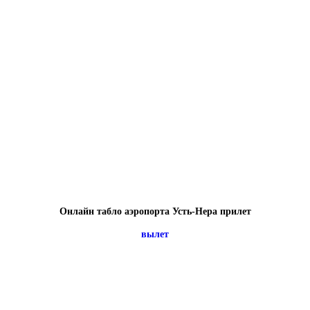
Онлайн табло аэропорта Усть-Нера прилет
вылет