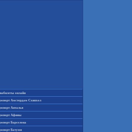
иабилеты онлайн
ропорт Амстердам Схипхол
ропорт Анталья
ропорт Афины
ропорт Барселона
ропорт Батуми