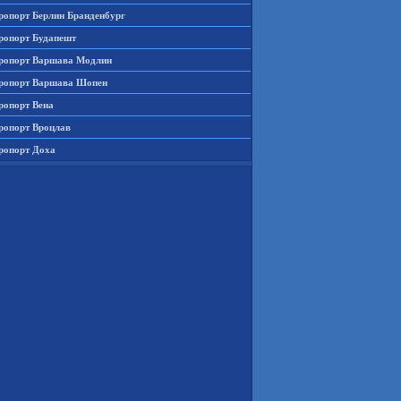
ропорт Берлин Бранденбург
ропорт Будапешт
ропорт Варшава Модлин
ропорт Варшава Шопен
ропорт Вена
ропорт Вроцлав
ропорт Доха