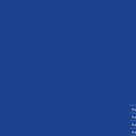
Аэ
Аэ
Аэ
Аэ