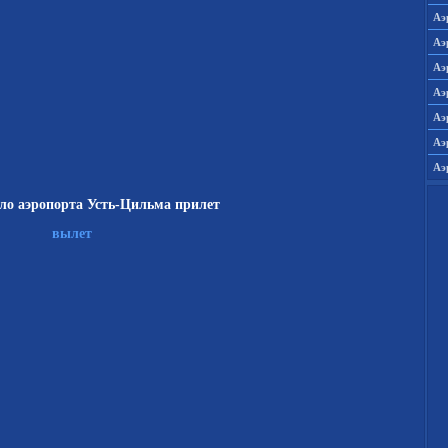
Аэ
Аэ
Аэ
Аэ
Аэ
Аэ
Аэ
ло аэропорта Усть-Цильма прилет
вылет