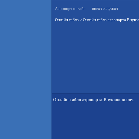
вылет и прилет
Аэропорт онлайн
Онлайн табло
>
Онлайн табло аэропорта Внуко
Онлайн табло аэропорта Внуково вылет