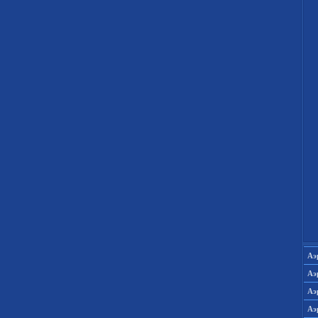
Аэ
Аэ
Аэ
Аэ