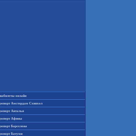
иабилеты онлайн
ропорт Амстердам Схипхол
ропорт Анталья
ропорт Афины
ропорт Барселона
ропорт Батуми