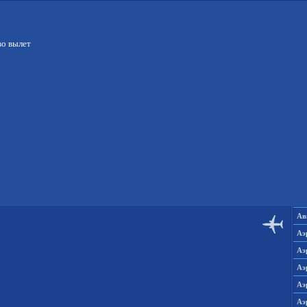
во вылет
Ав
Аэ
Аэ
Аэ
Аэ
Аэ