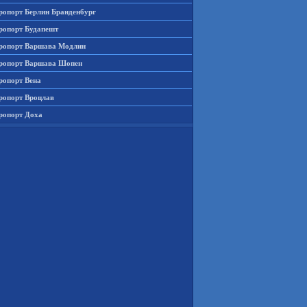
ропорт Берлин Бранденбург
ропорт Будапешт
ропорт Варшава Модлин
ропорт Варшава Шопен
ропорт Вена
ропорт Вроцлав
ропорт Доха