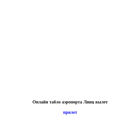
Онлайн табло аэропорта Линц вылет
прилет