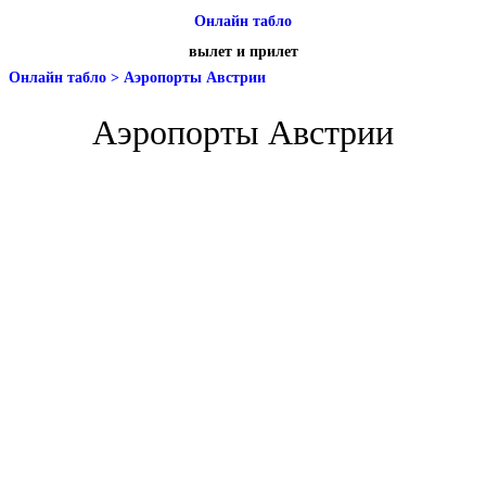
Онлайн табло
вылет и прилет
Онлайн табло
>
Аэропорты Австрии
Аэропорты Австрии