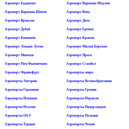
Аэропорт Будапешт
Аэропорт Варшава Модлин
Аэропорт Варшава Шопен
Аэропорт Вена
Аэропорт Вроцлав
Аэропорт Доха
Аэропорт Дубай
Аэропорт Ереван
Аэропорт Кишинёв
Аэропорт Краков
Аэропорт Лондон Лутон
Аэропорт Милан Бергамо
Аэропорт Мюнхен
Аэропорт Прага
Аэропорт Рим Фьюмичино
Аэропорт Стамбул
Аэропорт Франкфурт
Аэропорты мира
Аэропорты Австрии
Аэропорты Великобритании
Аэропорты Германии
Аэропорты Греции
Аэропорты Испании
Аэропорты Израиля
Аэропорты Италии
Аэропорты Нидерландов
Аэропорты ОАЭ
Аэропорты Польши
Аэропорты Турции
Аэропорты Чехии