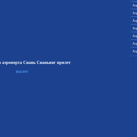
Аэ
Аэ
Аэ
Аэ
Аэ
Аэ
Аэ
 аэропорта Сиань Сианьянг прилет
вылет