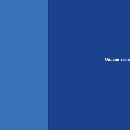
Онлайн табло