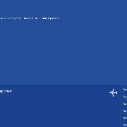
ло аэропорта Сиань Сианьянг прилет
Ав
прилет
Аэ
Аэ
Аэ
Аэ
Аэ