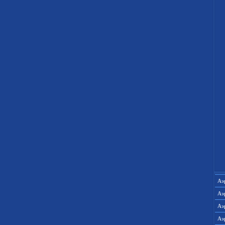
Аэ
Аэ
Аэ
Аэ