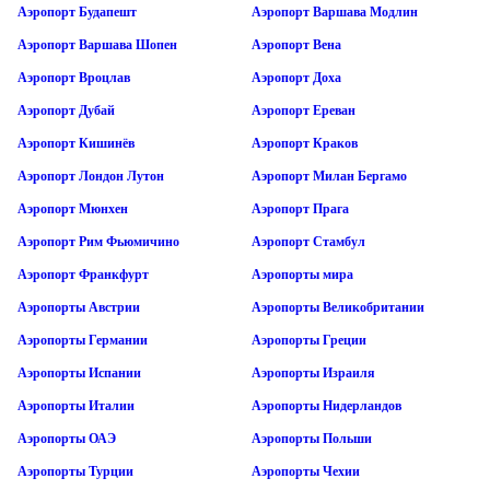
Аэропорт Будапешт
Аэропорт Варшава Модлин
Аэропорт Варшава Шопен
Аэропорт Вена
Аэропорт Вроцлав
Аэропорт Доха
Аэропорт Дубай
Аэропорт Ереван
Аэропорт Кишинёв
Аэропорт Краков
Аэропорт Лондон Лутон
Аэропорт Милан Бергамо
Аэропорт Мюнхен
Аэропорт Прага
Аэропорт Рим Фьюмичино
Аэропорт Стамбул
Аэропорт Франкфурт
Аэропорты мира
Аэропорты Австрии
Аэропорты Великобритании
Аэропорты Германии
Аэропорты Греции
Аэропорты Испании
Аэропорты Израиля
Аэропорты Италии
Аэропорты Нидерландов
Аэропорты ОАЭ
Аэропорты Польши
Аэропорты Турции
Аэропорты Чехии