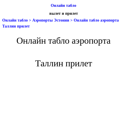
Онлайн табло
вылет и прилет
Онлайн табло
>
Аэропорты Эстонии
>
Онлайн табло аэропорта
Таллин прилет
Онлайн табло аэропорта
Таллин прилет