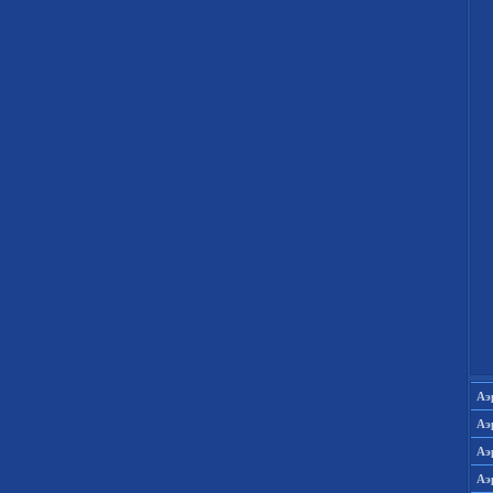
Аэ
Аэ
Аэ
Аэ