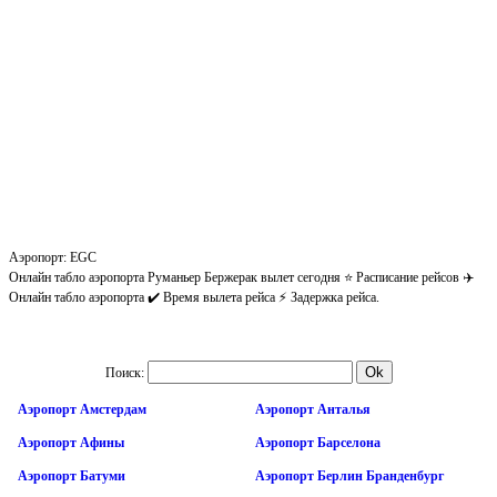
Аэропорт: EGC
Онлайн табло аэропорта Руманьер Бержерак вылет сегодня ⭐ Расписание рейсов ✈️
Онлайн табло аэропорта ✔️ Время вылета рейса ⚡ Задержка рейса.
Поиск:
Аэропорт Амстердам
Аэропорт Анталья
Аэропорт Афины
Аэропорт Барселона
Аэропорт Батуми
Аэропорт Берлин Бранденбург