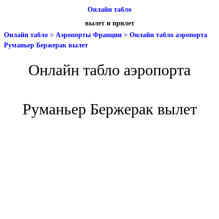
Онлайн табло
вылет и прилет
Онлайн табло
>
Аэропорты Франции
>
Онлайн табло аэропорта
Руманьер Бержерак вылет
Онлайн табло аэропорта
Руманьер Бержерак вылет