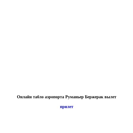
Онлайн табло аэропорта Руманьер Бержерак вылет
прилет