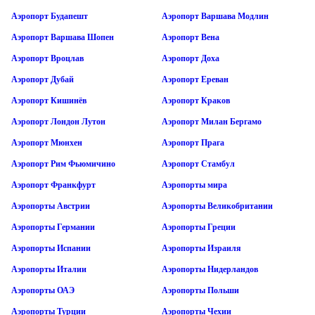
Аэропорт Будапешт
Аэропорт Варшава Модлин
Аэропорт Варшава Шопен
Аэропорт Вена
Аэропорт Вроцлав
Аэропорт Доха
Аэропорт Дубай
Аэропорт Ереван
Аэропорт Кишинёв
Аэропорт Краков
Аэропорт Лондон Лутон
Аэропорт Милан Бергамо
Аэропорт Мюнхен
Аэропорт Прага
Аэропорт Рим Фьюмичино
Аэропорт Стамбул
Аэропорт Франкфурт
Аэропорты мира
Аэропорты Австрии
Аэропорты Великобритании
Аэропорты Германии
Аэропорты Греции
Аэропорты Испании
Аэропорты Израиля
Аэропорты Италии
Аэропорты Нидерландов
Аэропорты ОАЭ
Аэропорты Польши
Аэропорты Турции
Аэропорты Чехии