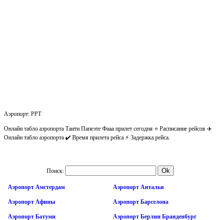
Аэропорт: PPT
Онлайн табло аэропорта Таити Папеэте Фааа прилет сегодня ⭐ Расписание рейсов ✈️
Онлайн табло аэропорта ✔️ Время прилета рейса ⚡ Задержка рейса.
Поиск:
Аэропорт Амстердам
Аэропорт Анталья
Аэропорт Афины
Аэропорт Барселона
Аэропорт Батуми
Аэропорт Берлин Бранденбург