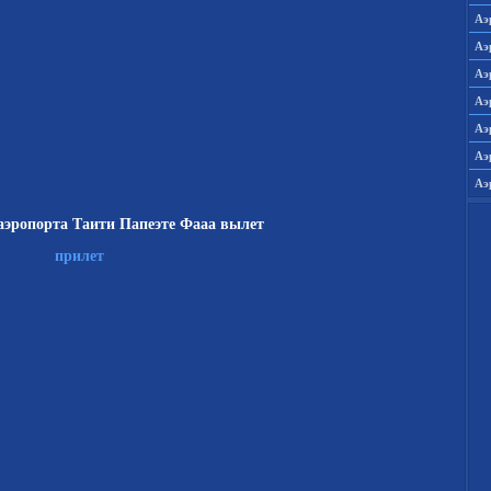
Аэ
Аэ
Аэ
Аэ
Аэ
Аэ
Аэ
аэропорта Таити Папеэте Фааа вылет
прилет