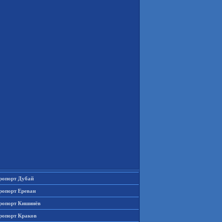
ропорт Дубай
ропорт Ереван
ропорт Кишинёв
ропорт Краков