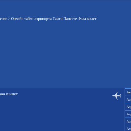
езии
>
Онлайн табло аэропорта Таити Папеэте Фааа вылет
Ав
ааа вылет
Аэ
Аэ
Аэ
Аэ
Аэ