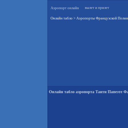
вылет и прилет
Аэропорт онлайн
Онлайн табло
>
Аэропорты Французской Полин
Онлайн табло аэропорта Таити Папеэте Ф