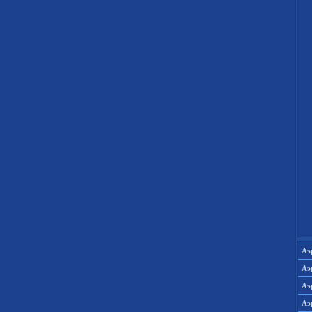
Аэ
Аэ
Аэ
Аэ