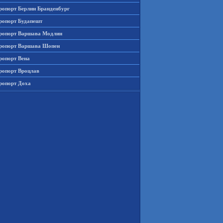
ропорт Берлин Бранденбург
ропорт Будапешт
ропорт Варшава Модлин
ропорт Варшава Шопен
ропорт Вена
ропорт Вроцлав
ропорт Доха