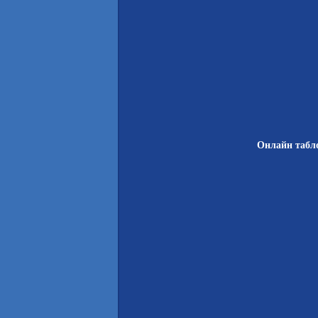
Онлайн табл