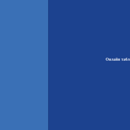
Онлайн табл