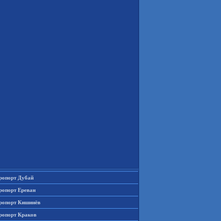
ропорт Дубай
ропорт Ереван
ропорт Кишинёв
ропорт Краков