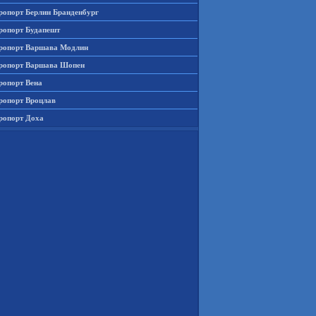
ропорт Берлин Бранденбург
ропорт Будапешт
ропорт Варшава Модлин
ропорт Варшава Шопен
ропорт Вена
ропорт Вроцлав
ропорт Доха