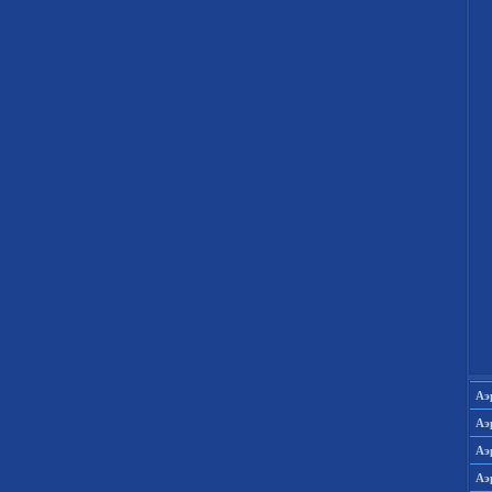
Аэ
Аэ
Аэ
Аэ