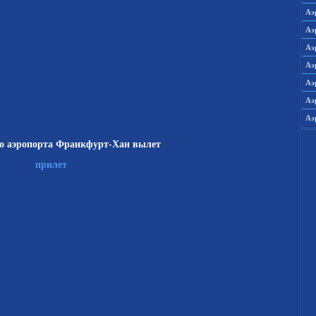
Аэ
Аэ
Аэ
Аэ
Аэ
Аэ
Аэ
о аэропорта Франкфурт-Хан вылет
прилет