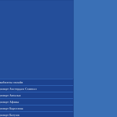
иабилеты онлайн
ропорт Амстердам Схипхол
ропорт Анталья
ропорт Афины
ропорт Барселона
ропорт Батуми