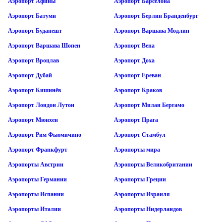
Аэропорт Афины
Аэропорт Барселона
Аэропорт Батуми
Аэропорт Берлин Бранденбург
Аэропорт Будапешт
Аэропорт Варшава Модлин
Аэропорт Варшава Шопен
Аэропорт Вена
Аэропорт Вроцлав
Аэропорт Доха
Аэропорт Дубай
Аэропорт Ереван
Аэропорт Кишинёв
Аэропорт Краков
Аэропорт Лондон Лутон
Аэропорт Милан Бергамо
Аэропорт Мюнхен
Аэропорт Прага
Аэропорт Рим Фьюмичино
Аэропорт Стамбул
Аэропорт Франкфурт
Аэропорты мира
Аэропорты Австрии
Аэропорты Великобритании
Аэропорты Германии
Аэропорты Греции
Аэропорты Испании
Аэропорты Израиля
Аэропорты Италии
Аэропорты Нидерландов