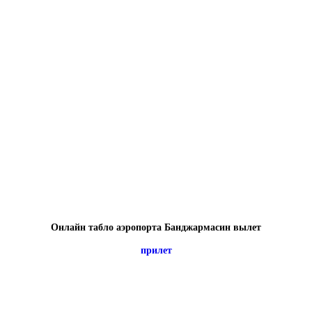
Онлайн табло аэропорта Банджармасин вылет
прилет