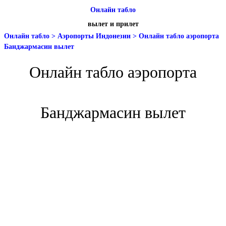
Онлайн табло
вылет и прилет
Онлайн табло
>
Аэропорты Индонезии
>
Онлайн табло аэропорта
Банджармасин вылет
Онлайн табло аэропорта
Банджармасин вылет