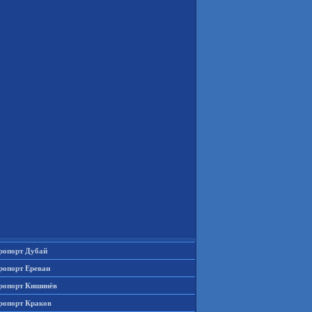
ропорт Дубай
ропорт Ереван
ропорт Кишинёв
ропорт Краков