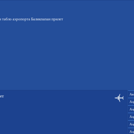
 табло аэропорта Баликпапан прилет
Ав
ет
Аэ
Аэ
Аэ
Аэ
Аэ