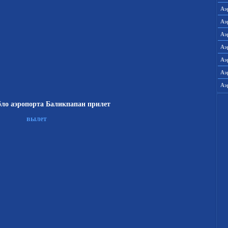
Аэ
Аэ
Аэ
Аэ
Аэ
Аэ
Аэ
ло аэропорта Баликпапан прилет
вылет