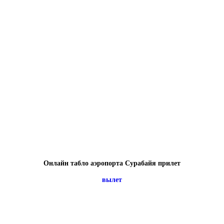
Онлайн табло аэропорта Сурабайя прилет
вылет