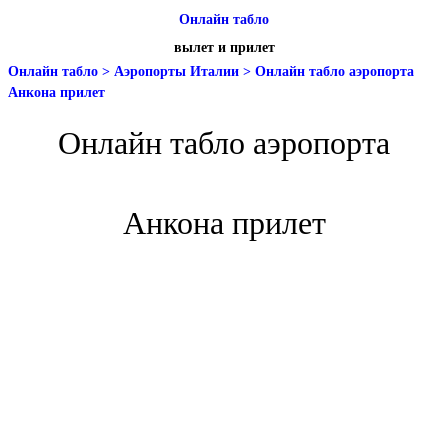
Онлайн табло
вылет и прилет
Онлайн табло
>
Аэропорты Италии
>
Онлайн табло аэропорта
Анкона прилет
Онлайн табло аэропорта
Анкона прилет