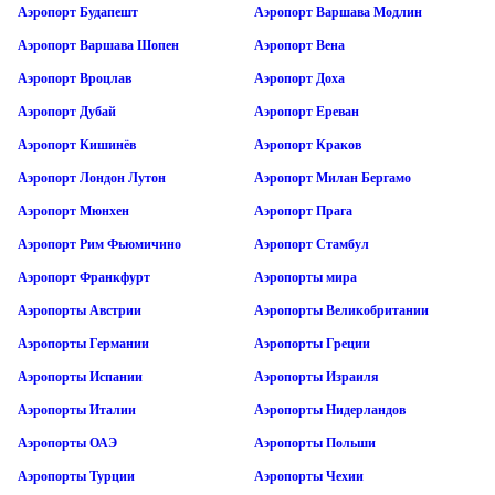
Аэропорт Будапешт
Аэропорт Варшава Модлин
Аэропорт Варшава Шопен
Аэропорт Вена
Аэропорт Вроцлав
Аэропорт Доха
Аэропорт Дубай
Аэропорт Ереван
Аэропорт Кишинёв
Аэропорт Краков
Аэропорт Лондон Лутон
Аэропорт Милан Бергамо
Аэропорт Мюнхен
Аэропорт Прага
Аэропорт Рим Фьюмичино
Аэропорт Стамбул
Аэропорт Франкфурт
Аэропорты мира
Аэропорты Австрии
Аэропорты Великобритании
Аэропорты Германии
Аэропорты Греции
Аэропорты Испании
Аэропорты Израиля
Аэропорты Италии
Аэропорты Нидерландов
Аэропорты ОАЭ
Аэропорты Польши
Аэропорты Турции
Аэропорты Чехии