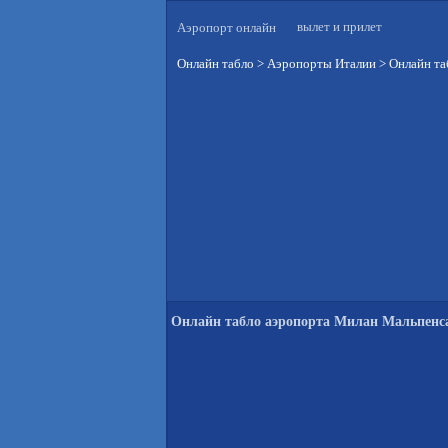
вылет и прилет
Аэропорт онлайн
Онлайн табло
>
Аэропорты Италии
>
Онлайн та
Онлайн табло аэропорта Милан Мальпенс