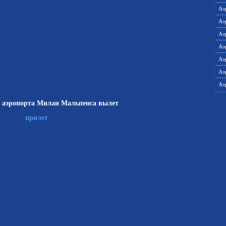
Аэ
Аэ
Аэ
Аэ
Аэ
Аэ
Аэ
 аэропорта Милан Мальпенса вылет
прилет