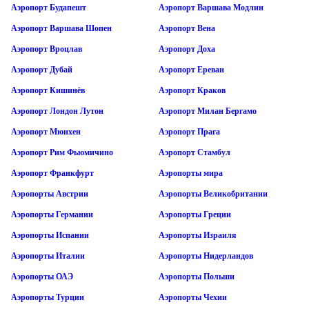
Аэропорт Будапешт
Аэропорт Варшава Модлин
Аэропорт Варшава Шопен
Аэропорт Вена
Аэропорт Вроцлав
Аэропорт Доха
Аэропорт Дубай
Аэропорт Ереван
Аэропорт Кишинёв
Аэропорт Краков
Аэропорт Лондон Лутон
Аэропорт Милан Бергамо
Аэропорт Мюнхен
Аэропорт Прага
Аэропорт Рим Фьюмичино
Аэропорт Стамбул
Аэропорт Франкфурт
Аэропорты мира
Аэропорты Австрии
Аэропорты Великобритании
Аэропорты Германии
Аэропорты Греции
Аэропорты Испании
Аэропорты Израиля
Аэропорты Италии
Аэропорты Нидерландов
Аэропорты ОАЭ
Аэропорты Польши
Аэропорты Турции
Аэропорты Чехии