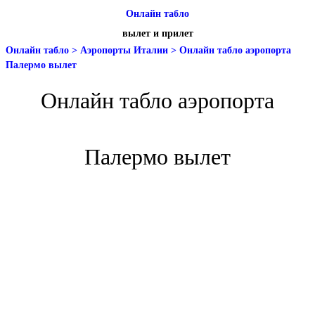
Онлайн табло
вылет и прилет
Онлайн табло
>
Аэропорты Италии
>
Онлайн табло аэропорта
Палермо вылет
Онлайн табло аэропорта
Палермо вылет