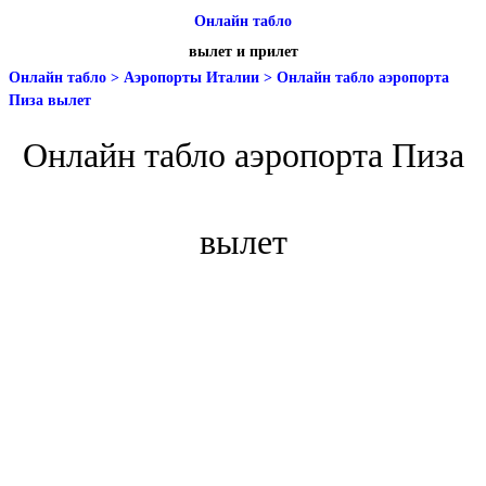
Онлайн табло
вылет и прилет
Онлайн табло
>
Аэропорты Италии
>
Онлайн табло аэропорта
Пиза вылет
Онлайн табло аэропорта Пиза
вылет