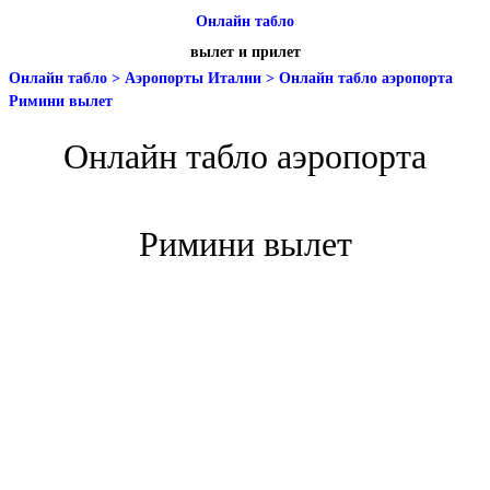
Онлайн табло
вылет и прилет
Онлайн табло
>
Аэропорты Италии
>
Онлайн табло аэропорта
Римини вылет
Онлайн табло аэропорта
Римини вылет