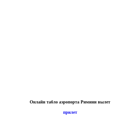
Онлайн табло аэропорта Римини вылет
прилет