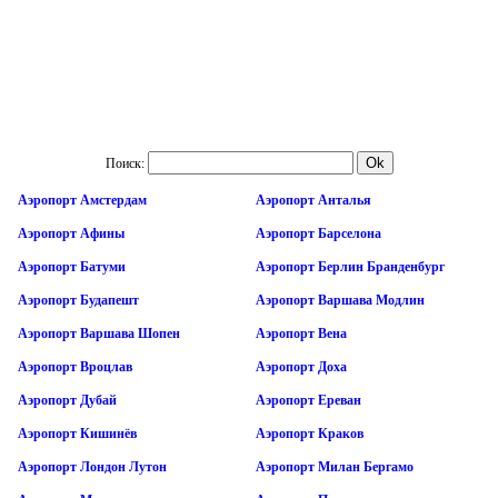
Поиск:
Аэропорт Амстердам
Аэропорт Анталья
Аэропорт Афины
Аэропорт Барселона
Аэропорт Батуми
Аэропорт Берлин Бранденбург
Аэропорт Будапешт
Аэропорт Варшава Модлин
Аэропорт Варшава Шопен
Аэропорт Вена
Аэропорт Вроцлав
Аэропорт Доха
Аэропорт Дубай
Аэропорт Ереван
Аэропорт Кишинёв
Аэропорт Краков
Аэропорт Лондон Лутон
Аэропорт Милан Бергамо