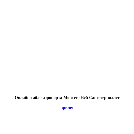
Онлайн табло аэропорта Монтего-Бей Сангстер вылет
прилет