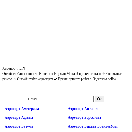
Аэропорт: KIN
Онлайн табло аэропорта Кингстон Норман Манлей прилет сегодня ⭐ Расписание
рейсов ✈️ Онлайн табло аэропорта ✔️ Время прилета рейса ⚡ Задержка рейса.
Поиск:
Аэропорт Амстердам
Аэропорт Анталья
Аэропорт Афины
Аэропорт Барселона
Аэропорт Батуми
Аэропорт Берлин Бранденбург