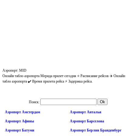
Аэропорт: MID
Онлайн табло аэропорта Мерида прилет сегодня ⭐ Расписание рейсов ✈️ Онлайн
табло аэропорта ✔️ Время прилета рейса ⚡ Задержка рейса.
Поиск:
Аэропорт Амстердам
Аэропорт Анталья
Аэропорт Афины
Аэропорт Барселона
Аэропорт Батуми
Аэропорт Берлин Бранденбург