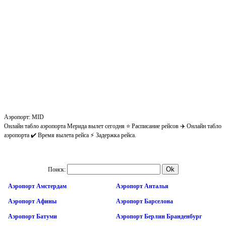
Аэропорт: MID
Онлайн табло аэропорта Мерида вылет сегодня ⭐ Расписание рейсов ✈️ Онлайн табло
аэропорта ✔️ Время вылета рейса ⚡ Задержка рейса.
Поиск:
Аэропорт Амстердам
Аэропорт Анталья
Аэропорт Афины
Аэропорт Барселона
Аэропорт Батуми
Аэропорт Берлин Бранденбург