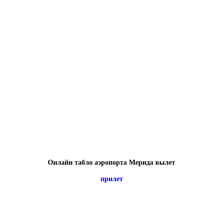
Онлайн табло аэропорта Мерида вылет
прилет