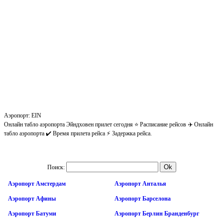
Аэропорт: EIN
Онлайн табло аэропорта Эйндховен прилет сегодня ⭐ Расписание рейсов ✈️ Онлайн
табло аэропорта ✔️ Время прилета рейса ⚡ Задержка рейса.
Поиск:
Аэропорт Амстердам
Аэропорт Анталья
Аэропорт Афины
Аэропорт Барселона
Аэропорт Батуми
Аэропорт Берлин Бранденбург