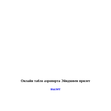
Онлайн табло аэропорта Эйндховен прилет
вылет