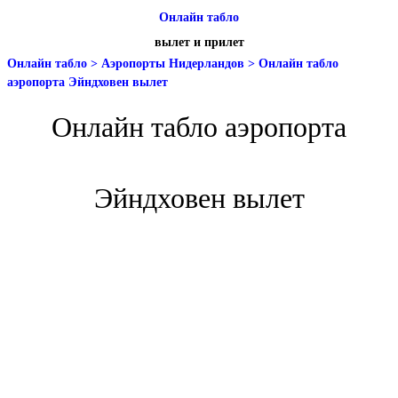
Онлайн табло
вылет и прилет
Онлайн табло
>
Аэропорты Нидерландов
>
Онлайн табло
аэропорта Эйндховен вылет
Онлайн табло аэропорта
Эйндховен вылет