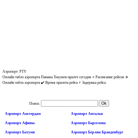
Аэропорт: PTY
Онлайн табло аэропорта Панама Токумен прилет сегодня ⭐ Расписание рейсов ✈️
Онлайн табло аэропорта ✔️ Время прилета рейса ⚡ Задержка рейса.
Поиск:
Аэропорт Амстердам
Аэропорт Анталья
Аэропорт Афины
Аэропорт Барселона
Аэропорт Батуми
Аэропорт Берлин Бранденбург