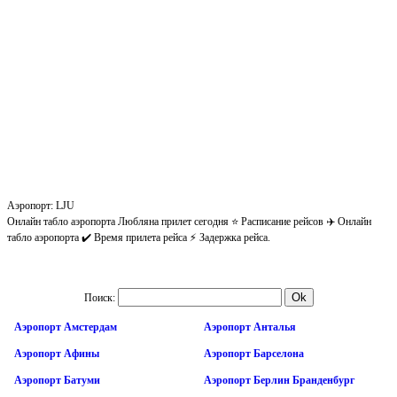
Аэропорт: LJU
Онлайн табло аэропорта Любляна прилет сегодня ⭐ Расписание рейсов ✈️ Онлайн
табло аэропорта ✔️ Время прилета рейса ⚡ Задержка рейса.
Поиск:
Аэропорт Амстердам
Аэропорт Анталья
Аэропорт Афины
Аэропорт Барселона
Аэропорт Батуми
Аэропорт Берлин Бранденбург