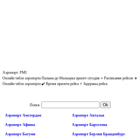
Аэропорт: PMI
Онлайн табло аэропорта Пальма-де-Мальорка прилет сегодня ⭐ Расписание рейсов ✈️
Онлайн табло аэропорта ✔️ Время прилета рейса ⚡ Задержка рейса.
Поиск:
Аэропорт Амстердам
Аэропорт Анталья
Аэропорт Афины
Аэропорт Барселона
Аэропорт Батуми
Аэропорт Берлин Бранденбург