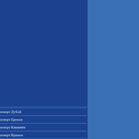
ропорт Дубай
ропорт Ереван
ропорт Кишинёв
ропорт Краков