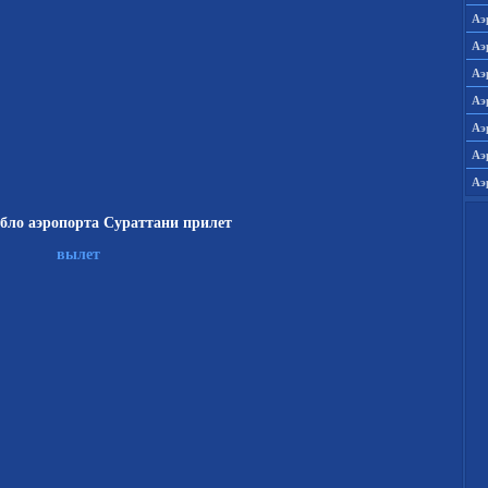
Аэ
Аэ
Аэ
Аэ
Аэ
Аэ
Аэ
бло аэропорта Сураттани прилет
вылет