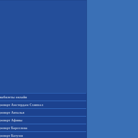
иабилеты онлайн
ропорт Амстердам Схипхол
ропорт Анталья
ропорт Афины
ропорт Барселона
ропорт Батуми