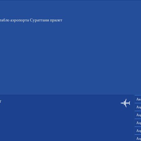
табло аэропорта Сураттани прилет
Ав
т
Аэ
Аэ
Аэ
Аэ
Аэ